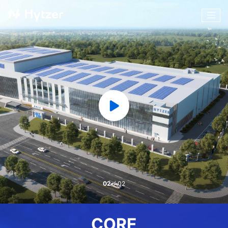
02
/
02
CORE