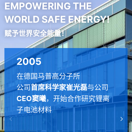
EMPOWERING THE
WORLD SAFE ENERGY!
赋予世界安全能量！
2005
在德国马普高分子所
公司
首席科学家崔光磊
与公司
CEO窦曦
，开始合作研究锂离
子电池材料