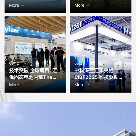
池技术重塑土地测绘无
More
More
人机行业标杆
06/12
05/23
技术突破 全球瞩目| 汇
中科深蓝汇泽亮相
泽固态电池闪耀The
CIBF2025 科技驱动未
Battery Show Europe
来能源
More
More
2025