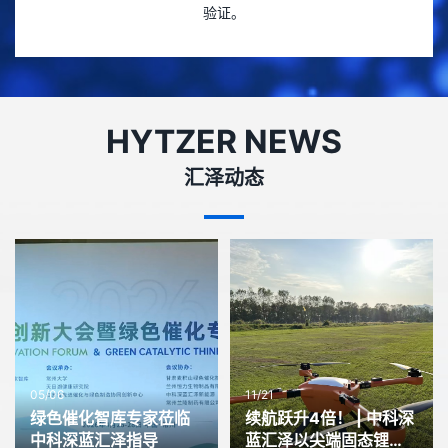
验证。
HYTZER NEWS
汇泽动态
05/06
11/21
绿色催化智库专家莅临
续航跃升4倍！ | 中科深
中科深蓝汇泽指导
蓝汇泽以尖端固态锂电