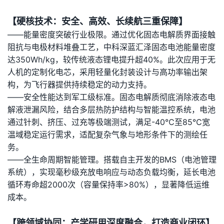
【硬核技术：安全、高效、长续航三重保障】
——能量密度突破行业极限。通过优化固态电解质界面接触
阻抗与电极材料堆叠工艺，中科深蓝汇泽固态电池能量密度
达350Wh/kg，较传统液态锂电提升超40%。此次应用于无
人机的定制化电芯，采用轻量化封装设计与高功率输出架
构，为飞行器提供持续稳定的动力支持。
——安全性能达到军工级标准。固态电解质彻底消除液态电
解液泄漏风险，结合多层热防护结构与智能温控系统，电池
通过针刺、挤压、过充等极端测试，满足-40℃至85℃宽
温域稳定运行需求，适配复杂气象与地形条件下的测绘任
务。
——全生命周期智能管理。搭载自主开发的BMS（电池管理
系统），实现毫秒级充放电响应与动态负载均衡，延长电池
循环寿命超2000次（容量保持率>80%），显著降低运维
成本。
【跨领域协同：产学研用深度融合，打造商业闭环】