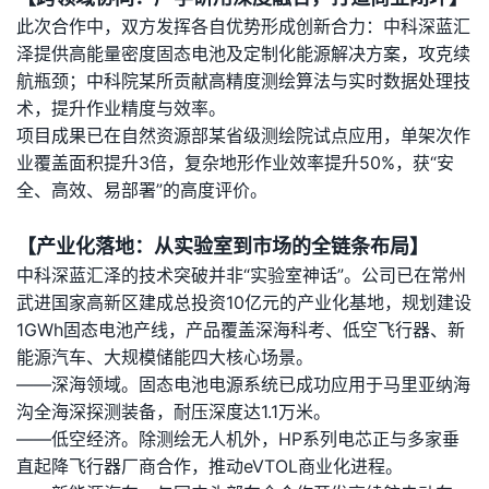
此次合作中，双方发挥各自优势形成创新合力：中科深蓝汇
泽提供高能量密度固态电池及定制化能源解决方案，攻克续
航瓶颈；中科院某所贡献高精度测绘算法与实时数据处理技
术，提升作业精度与效率。
项目成果已在自然资源部某省级测绘院试点应用，单架次作
业覆盖面积提升3倍，复杂地形作业效率提升50%，获“安
全、高效、易部署”的高度评价。
【产业化落地：从实验室到市场的全链条布局】
中科深蓝汇泽的技术突破并非“实验室神话”。公司已在常州
武进国家高新区建成总投资10亿元的产业化基地，规划建设
1GWh固态电池产线，产品覆盖深海科考、低空飞行器、新
能源汽车、大规模储能四大核心场景。
——深海领域。固态电池电源系统已成功应用于马里亚纳海
沟全海深探测装备，耐压深度达1.1万米。
——低空经济。除测绘无人机外，HP系列电芯正与多家垂
直起降飞行器厂商合作，推动eVTOL商业化进程。