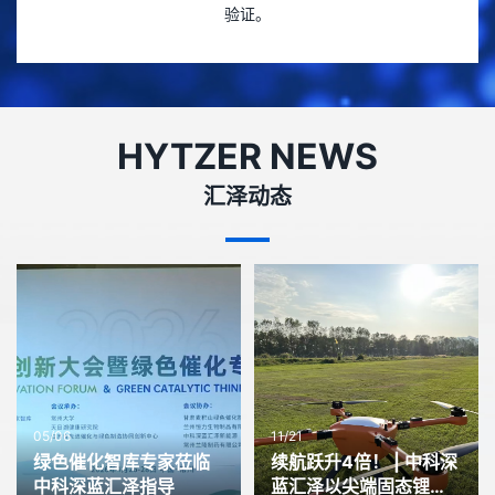
验证。
HYTZER NEWS
汇泽动态
05/06
11/21
绿色催化智库专家莅临
续航跃升4倍！ | 中科深
中科深蓝汇泽指导
蓝汇泽以尖端固态锂电