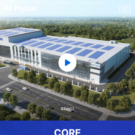
02
/
02
CORE