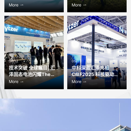
池技术重塑土地测绘无
More
More
人机行业标杆
06/12
05/23
技术突破 全球瞩目| 汇
中科深蓝汇泽亮相
泽固态电池闪耀The
CIBF2025 科技驱动未
Battery Show Europe
来能源
More
More
2025