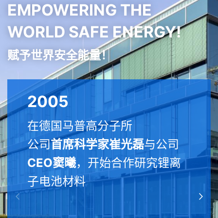
EMPOWERING THE
WORLD SAFE ENERGY!
赋予世界安全能量！
2005
在德国马普高分子所
公司
首席科学家崔光磊
与公司
CEO窦曦
，开始合作研究锂离
子电池材料