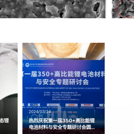
2024/03/24
态锂
热烈庆祝第一届350+高比能锂
电池材料与安全专题研讨会圆满
结束