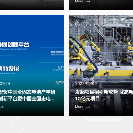
More
01/24
2022/07/09
祝贺中国全固态电池产学研
发起项目招引新攻势 武高
创新平台暨中国全固态电池
10亿元项目
发展高峰论坛顺利召开
More