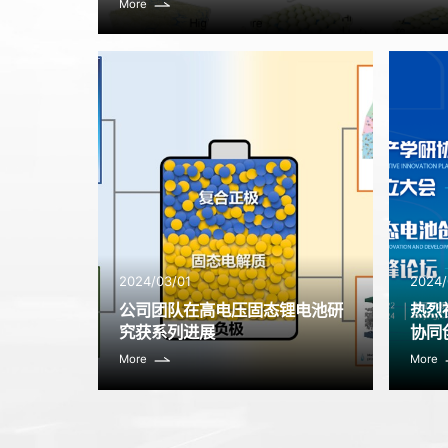
More
2024/03/01
2024/
公司团队在高电压固态锂电池研
热烈
究获系列进展
协同
创新
More
More