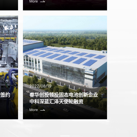
More
2022/08/19
新签约
春华创投领投固态电池创新企业
中科深蓝汇泽天使轮融资
More