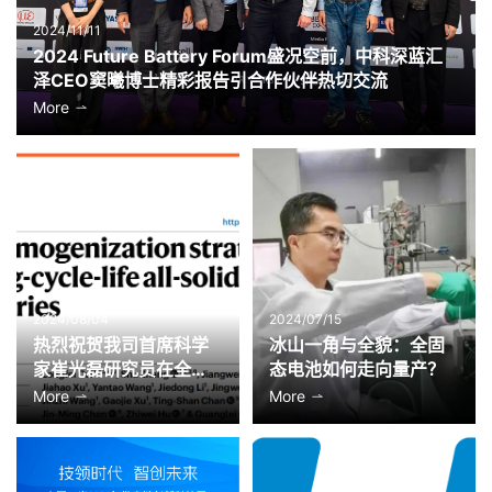
2024/11/11
2024 Future Battery Forum盛况空前，中科深蓝汇
泽CEO窦曦博士精彩报告引合作伙伴热切交流
More
2024/08/04
2024/07/15
热烈祝贺我司首席科学
冰山一角与全貌：全固
家崔光磊研究员在全固
态电池如何走向量产？
态电池领域再次取得重
More
More
大突破，相关成果刊登
在国际学术期刊《自然·
能源》。