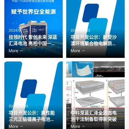
2024/07/15
2024/06/05
技领时代 智创未来 深蓝
项目开发公示：耐受沙
汇泽电池 亮相中国一汽
漠环境聚合物电解质磷
2024年供应链创新科技
酸铁锂储能电池开发
More
More
展
2024/06/05
2024/05/24
项目开发公示：高性能
中科深蓝汇泽全固态电
三元正极锂离子电池用
池干法制备取得新突破
芳纶基聚合物电解质开
More
More